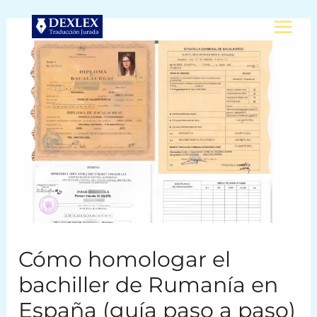
Ir
al
contenido
Cómo homologar el
bachiller de Rumanía en
España (guía paso a paso)