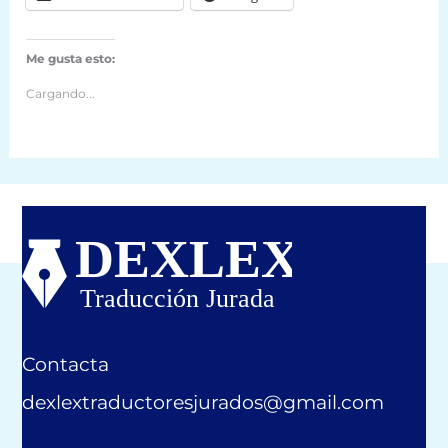
Me gusta esto:
Cargando...
Contacta
dexlextraductoresjurados@gmail.com